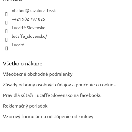
c
t
i
i
obchod
@
kavalucaffe.sk
e
e
p
+421 902 797 825
r
Lucaffé Slovensko
v
k
lucaffe_slovensko/
y
Lucafé
v
ý
p
i
Všetko o nákupe
s
u
Všeobecné obchodné podmienky
Zásady ochrany osobných údajov a poučenie o cookies
Pravidlá súťaží Lucaffé Slovensko na facebooku
Reklamačný poriadok
Vzorový formulár na odstúpenie od zmluvy