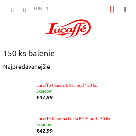
Prejsť
NÁKU
na
EUR
obsah
KOŠÍK
150 ks balenie
Najpredávanejšie
Lucaffé Classic E.S.E. pod 150 ks
Skladom
€47,99
Lucaffé Mamma Lucia E.S.E. pod 150 ks
Skladom
€42,99