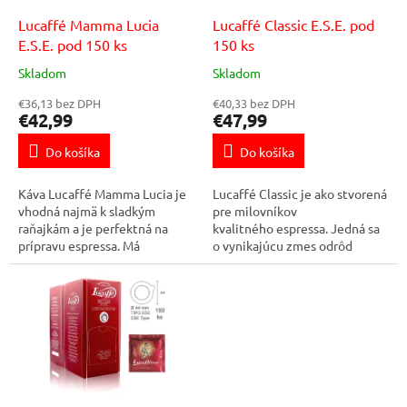
o
o
d
Lucaffé Mamma Lucia
Lucaffé Classic E.S.E. pod
v
u
E.S.E. pod 150 ks
150 ks
k
Skladom
Skladom
t
o
€36,13 bez DPH
€40,33 bez DPH
€42,99
€47,99
v
Do košíka
Do košíka
Káva Lucaffé Mamma Lucia je
Lucaffé Classic je ako stvorená
vhodná najmä k sladkým
pre milovníkov
raňajkám a je perfektná na
kvalitného espressa. Jedná sa
prípravu espressa. Má
o vynikajúcu zmes odrôd
intenzívnu chuť a plné, sladké
Arabica 80% s malým
telo so stredne vysokým
percentom Robusty 20 %.
obsahom kofeínu.
Vyznačuje sa...