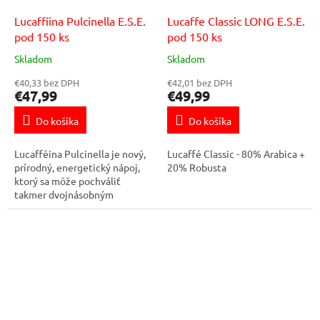
Lucaffíina Pulcinella E.S.E.
Lucaffe Classic LONG E.S.E.
pod 150 ks
pod 150 ks
Skladom
Skladom
€40,33 bez DPH
€42,01 bez DPH
€47,99
€49,99
Do košíka
Do košíka
Lucafféina Pulcinella je nový,
Lucaffé Classic - 80% Arabica +
prírodný, energetický nápoj,
20% Robusta
ktorý sa môže pochváliť
takmer dvojnásobným
obsahom kofeínu oproti iným
druhom kávy. Je vyrobená
kombináciou...