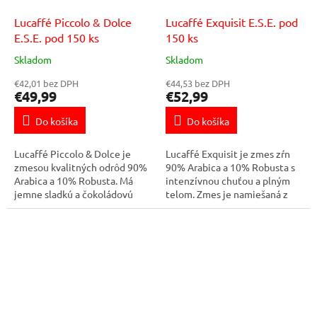
Lucaffé Piccolo & Dolce
Lucaffé Exquisit E.S.E. pod
E.S.E. pod 150 ks
150 ks
Skladom
Skladom
€42,01 bez DPH
€44,53 bez DPH
€49,99
€52,99
Do košíka
Do košíka
Lucaffé Piccolo & Dolce je
Lucaffé Exquisit je zmes zŕn
zmesou kvalitných odrôd 90%
90% Arabica a 10% Robusta s
Arabica a 10% Robusta. Má
intenzívnou chuťou a plným
jemne sladkú a čokoládovú
telom. Zmes je namiešaná z
chuť s príjemnou a
výberových odrôd zŕn Arabica
dlhotrvajúcou vôňou. Táto
a starostlivo spracovanej
harmonicky pražená...
Robusty....