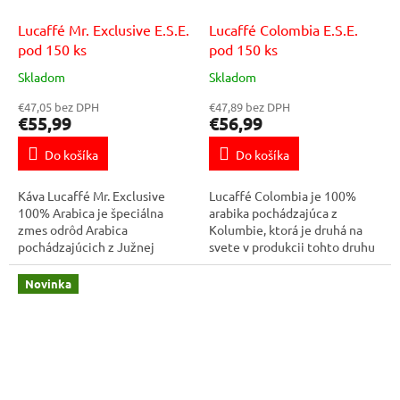
Lucaffé Mr. Exclusive E.S.E.
Lucaffé Colombia E.S.E.
pod 150 ks
pod 150 ks
Skladom
Skladom
€47,05 bez DPH
€47,89 bez DPH
€55,99
€56,99
Do košíka
Do košíka
Káva Lucaffé Mr. Exclusive
Lucaffé Colombia je 100%
100% Arabica je špeciálna
arabika pochádzajúca z
zmes odrôd Arabica
Kolumbie, ktorá je druhá na
pochádzajúcich z Južnej
svete v produkcii tohto druhu
Ameriky, Ázie a strednej
kávy. Odrody kávy, z oblasti
Afriky. Je namiešaná tak, aby
Južnej Ameriky, sú jedinečné
Novinka
harmonicky vynikli len tie...
predovšetkým...