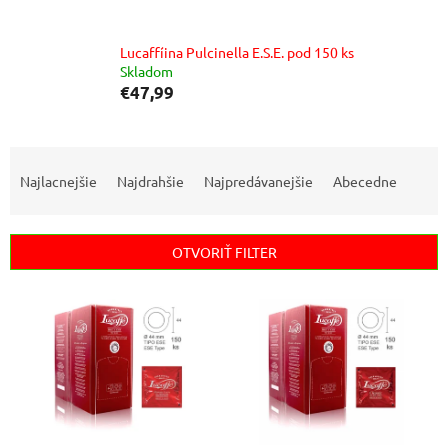
Lucaffíina Pulcinella E.S.E. pod 150 ks
Skladom
€47,99
R
a
Najlacnejšie
Najdrahšie
Najpredávanejšie
Abecedne
d
e
n
OTVORIŤ FILTER
i
e
V
p
ý
r
p
o
i
d
s
u
p
k
r
t