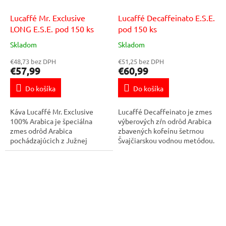
Lucaffé Mr. Exclusive
Lucaffé Decaffeinato E.S.E.
LONG E.S.E. pod 150 ks
pod 150 ks
Skladom
Skladom
€48,73 bez DPH
€51,25 bez DPH
€57,99
€60,99
Do košíka
Do košíka
Káva Lucaffé Mr. Exclusive
Lucaffé Decaffeinato je zmes
100% Arabica je špeciálna
výberových zŕn odrôd Arabica
zmes odrôd Arabica
zbavených kofeínu šetrnou
pochádzajúcich z Južnej
Švajčiarskou vodnou metódou.
Ameriky, Ázie a strednej
Aj napriek nízkemu obsahu
Afriky. Je namiešaná tak, aby
kofeínu (max. 0,1%) si
harmonicky vynikli len tie...
zachováva...