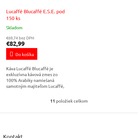
Lucaffé Blucaffé E.S.E. pod
150 ks
Skladom
€69,74 bez DPH
€82,99
Do košíka
Káva Lucaffé Blucaffé je
exkluzívna kávová zmes zo
100% Arabiky namiešaná
samotným majiteľom Lucaffé,
pánom Gian Lucca Venturelli.
Táto zmes obsahuje medzi
11
položiek celkom
O
inými aj odrodu...
v
Z
l
á
á
d
p
a
ä
Kontakt