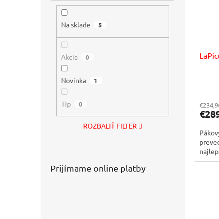
p
o
r
d
o
u
Na sklade
5
d
k
u
t
LaPic
k
o
Akcia
0
t
v
o
Novinka
1
v
Tip
0
€234,9
€28
ROZBALIŤ FILTER
Pákový
preved
najlep
Prijímame online platby