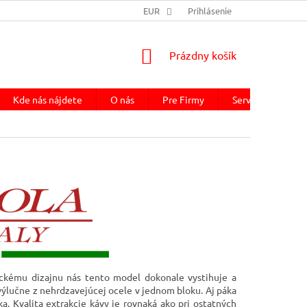
EUR
Prihlásenie
NÁKUPNÝ
Prázdny košík
KOŠÍK
Kde nás nájdete
O nás
Pre Firmy
Servis kávovaru
kému dizajnu nás tento model dokonale vystihuje a
výlučne z nehrdzavejúcej ocele v jednom bloku. Aj páka
ka. Kvalita extrakcie kávy je rovnaká ako pri ostatných