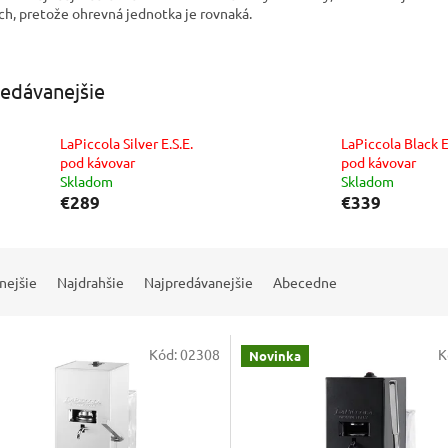
h, pretože ohrevná jednotka je rovnaká.
edávanejšie
LaPiccola Silver E.S.E.
LaPiccola Black E
pod kávovar
pod kávovar
Skladom
Skladom
€289
€339
nejšie
Najdrahšie
Najpredávanejšie
Abecedne
Kód:
02308
K
Novinka