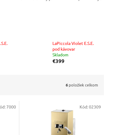
.S.E.
LaPiccola Violet E.S.E.
pod kávovar
Skladom
€399
6
položiek celkom
ód:
7000
Kód:
02309