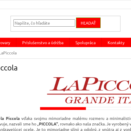
HĽADAŤ
ovary
Príslušenstvo a údržba
Spolupráca
Kontakty
LaPiccola
ccola
ola Piccola
vďaka svojmu mimoriadne malému rozmeru a minimalistic
vuje, nazvali sme ho „
PICCOLA“
, rovnako ako naša značka. Je vyrobený 
hrdzavejúcej ocele. Je to mimoriadne silný a odolný, z vnútra aj z von