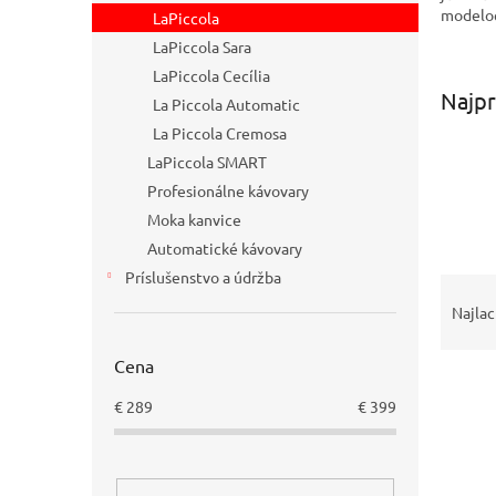
modeloc
LaPiccola
LaPiccola Sara
LaPiccola Cecília
Najpr
La Piccola Automatic
La Piccola Cremosa
LaPiccola SMART
Profesionálne kávovary
Moka kanvice
Automatické kávovary
Príslušenstvo a údržba
R
a
Najlac
d
e
Cena
V
n
ý
i
€
289
€
399
p
e
i
p
s
r