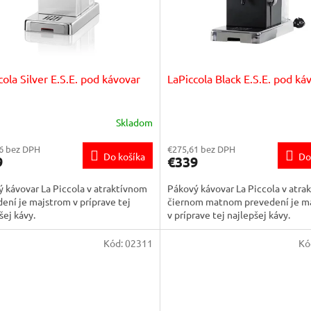
cola Silver E.S.E. pod kávovar
LaPiccola Black E.S.E. pod ká
Skladom
6 bez DPH
€275,61 bez DPH
Do košíka
Do
9
€339
 kávovar La Piccola v atraktívnom
Pákový kávovar La Piccola v atra
ení je majstrom v príprave tej
čiernom matnom prevedení je m
šej kávy.
v príprave tej najlepšej kávy.
Kód:
02311
Kó