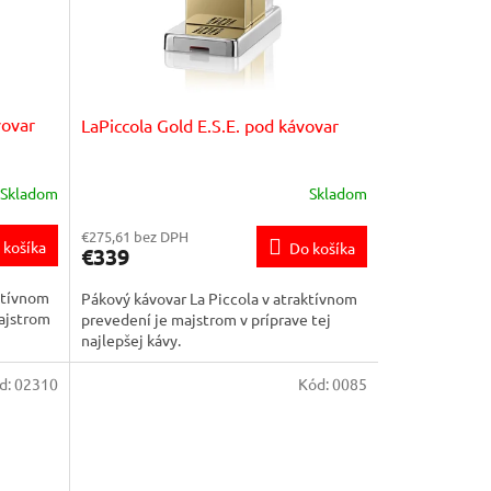
vovar
LaPiccola Gold E.S.E. pod kávovar
Skladom
Skladom
€275,61 bez DPH
 košíka
Do košíka
€339
ktívnom
Pákový kávovar La Piccola v atraktívnom
ajstrom
prevedení je majstrom v príprave tej
najlepšej kávy.
d:
02310
Kód:
0085