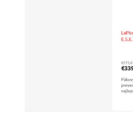
LaPic
E.S.E
€275,6
€33
Pákový
preved
najlep
Z
á
p