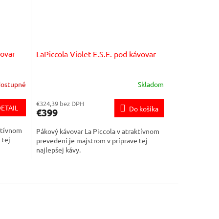
vovar
LaPiccola Violet E.S.E. pod kávovar
ostupné
Skladom
€324,39 bez DPH
ETAIL
Do košíka
€399
ktívnom
Pákový kávovar La Piccola v atraktívnom
 tej
prevedení je majstrom v príprave tej
najlepšej kávy.