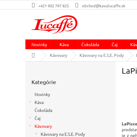
Prejsť
+421 902 797 825
obchod@kavalucaffe.sk
na
obsah
Novinky
Káva
Čokoláda
Čaj
Káv
Domov
Kávovary
Kávovary na E.S.E. Pody
B
LaPi
o
Preskočiť
č
Kategórie
kategórie
n
ý
Novinky
p
Káva
a
Čokoláda
n
e
Čaj
LaPicc
l
Kávovary
predsta
Kávovary na E.S.E. Pody
je z ne