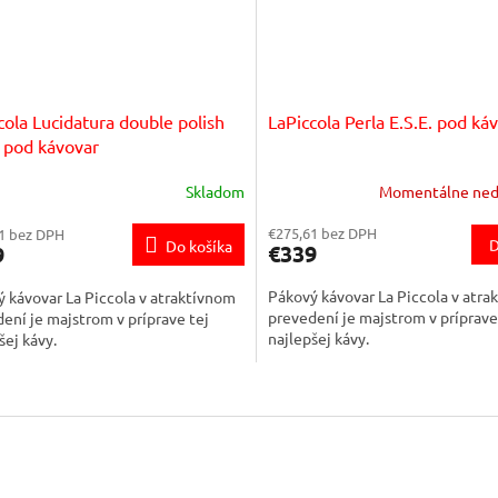
cola Lucidatura double polish
LaPiccola Perla E.S.E. pod ká
. pod kávovar
Skladom
Momentálne ned
€275,61 bez DPH
1 bez DPH
D
Do košíka
€339
9
Pákový kávovar La Piccola v atra
 kávovar La Piccola v atraktívnom
prevedení je majstrom v príprave
ení je majstrom v príprave tej
najlepšej kávy.
šej kávy.
O
v
l
á
d
a