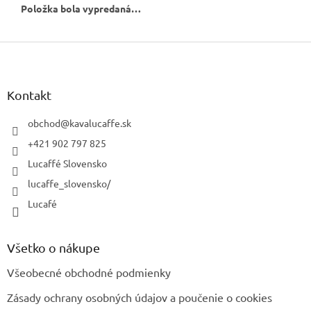
Položka bola vypredaná…
Z
á
p
ä
Kontakt
t
i
obchod
@
kavalucaffe.sk
e
+421 902 797 825
Lucaffé Slovensko
lucaffe_slovensko/
Lucafé
Všetko o nákupe
Všeobecné obchodné podmienky
Zásady ochrany osobných údajov a poučenie o cookies