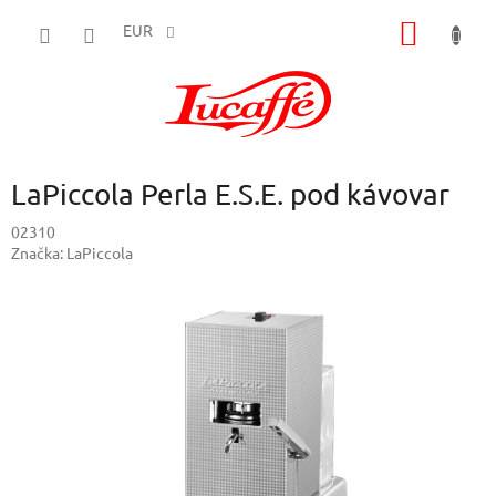
Prejsť
NÁKU
na
EUR
obsah
KOŠÍK
LaPiccola Perla E.S.E. pod kávovar
02310
Značka:
LaPiccola