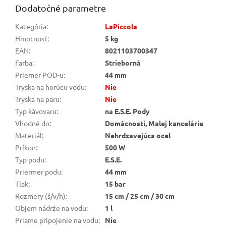
Dodatočné parametre
Kategória
:
LaPiccola
Hmotnosť
:
5 kg
EAN
:
8021103700347
Farba
:
Strieborná
Priemer POD-u
:
44 mm
Tryska na horúcu vodu
:
Nie
Tryska na paru
:
Nie
Typ kávovaru
:
na E.S.E. Pody
Vhodné do
:
Domácnosti, Malej kancelárie
Materiál
:
Nehrdzavejúca ocel
Príkon
:
500 W
Typ podu
:
E.S.E.
Priermer podu
:
44 mm
Tlak
:
15 bar
Rozmery (š/v/h)
:
15 cm / 25 cm / 30 cm
Objem nádrźe na vodu
:
1 l
Priame pripojenie na vodu
:
Nie