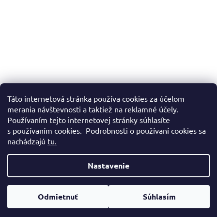
Táto internetová stránka používa cookies za účelom
merania návštevnosti a taktiež na reklamné účely.
Používaním tejto internetovej stránky súhlasíte
s používaním cookies. Podrobnosti o používaní cookies sa
nachádzajú
tu.
Nastavenie
Vytvoril Shoptet
Odmietnuť
Súhlasím
Copyright 2026
Lucaffé
. Všetky práva vyhradené.