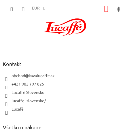
Prejsť
NÁKU
na
EUR
obsah
KOŠÍK
Z
á
p
ä
Kontakt
t
i
obchod
@
kavalucaffe.sk
e
+421 902 797 825
Lucaffé Slovensko
lucaffe_slovensko/
Lucafé
Všetko o nákupe