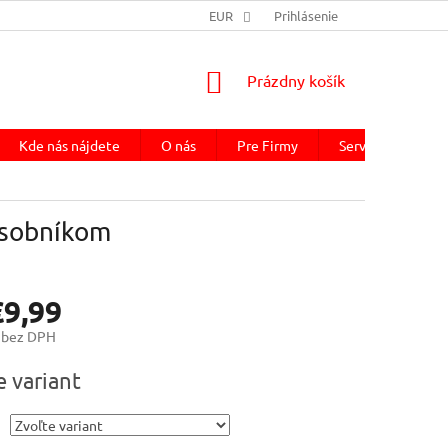
EUR
Prihlásenie
NÁKUPNÝ
Prázdny košík
KOŠÍK
Kde nás nájdete
O nás
Pre Firmy
Servis kávovaru
ásobníkom
€9,99
bez DPH
ová
e variant