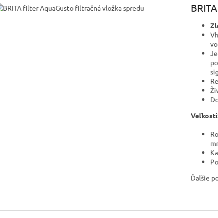
BRITA
Zl
Vh
vo
Je
po
si
Re
Ži
Do
Veľkosti
Ro
m
Ka
Po
Ďalšie p