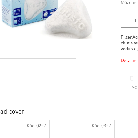
Môžeme d
Filter A
chuť a a
vodu s o
Detailné
TLAČ
iaci tovar
Kód:
0297
Kód:
0397