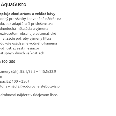
 AquaGusto
epšuje chuť, arómu a vzhľad kávy
odný pre všetky konvenčné nádrže na
du, bez adaptéra či príslušenstva
dnoduchá inštalácia a výmena
užívateľom, obsahuje automatickú
gnalizáciu potreby výmeny filtra
dukuje usádzanie vodného kameňa
votnosť až šesť mesiacov
stupný v dvoch veľkostiach
: 100
,
250
zmery (š/h): 85,1/25,8 – 115,5/32,9
m
pacita: 100 – 250 l
loha v nádrži: vodorovne alebo zvislo
odrobnosti nájdete v údajovom liste.