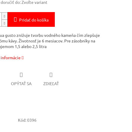
oručiť do:
Zvoľte variant
Pridať do košíka
qua gusto znižuje tvorbu vodného kameňa čím zlepšuje
rómu kávy. Životnosť je 6 mesiacov. Pre zásobníky na
bjemom 1,5 alebo 2,5 litra
 informácie
OPÝTAŤ SA
ZDIEĽAŤ
Kód:
0396