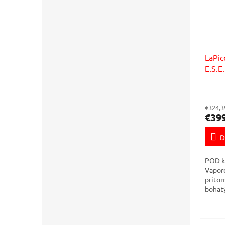
LaPic
E.S.E
€324,3
€39
D
POD k
Vapor
pritom
bohat
domácn
aj v m
prevád