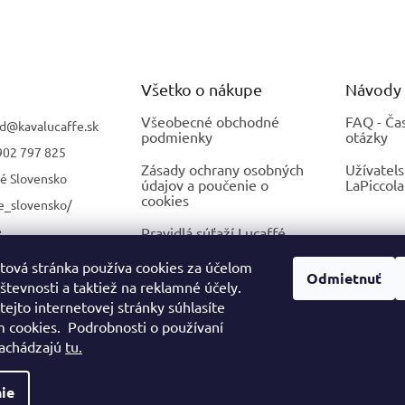
Všetko o nákupe
Návody 
Všeobecné obchodné
FAQ - Ča
d
@
kavalucaffe.sk
podmienky
otázky
902 797 825
Zásady ochrany osobných
Užívatel
fé Slovensko
údajov a poučenie o
LaPiccola
cookies
e_slovensko/
é
Pravidlá súťaží Lucaffé
Slovensko na facebooku
etová stránka používa cookies za účelom
Odmietnuť
Reklamačný poriadok
tevnosti a taktiež na reklamné účely.
ejto internetovej stránky súhlasíte
Vzorový formulár na
m cookies. Podrobnosti o používaní
odstúpenie od zmluvy
nachádzajú
tu.
ie