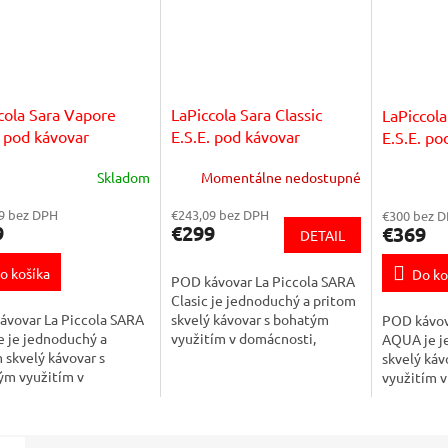
cola Sara Vapore
LaPiccola Sara Classic
LaPiccol
. pod kávovar
E.S.E. pod kávovar
E.S.E. po
Skladom
Momentálne nedostupné
9 bez DPH
€243,09 bez DPH
€300 bez 
9
€299
€369
DETAIL
o košíka
Do ko
POD kávovar La Piccola SARA
Clasic je jednoduchý a pritom
ávovar La Piccola SARA
skvelý kávovar s bohatým
POD kávov
e je jednoduchý a
využitím v domácnosti,
AQUA je j
 skvelý kávovar s
kanceláriách, ako aj v malých
skvelý káv
ým využitím v
gastro prevádzkach. Je
využitím v
osti, kanceláriách, ako
vhodný aj ako...
kanceláriá
alých gastro
gastro pre
zkach. Je vhodný aj
vhodný aj a