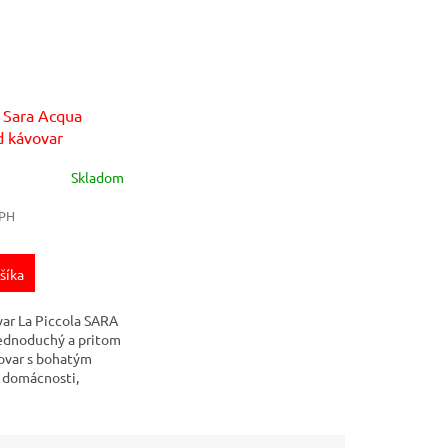
a Sara Acqua
d kávovar
Skladom
DPH
šíka
ar La Piccola SARA
ednoduchý a pritom
ovar s bohatým
 domácnosti,
ch, ako aj v malých
vádzkach. Je
ko...