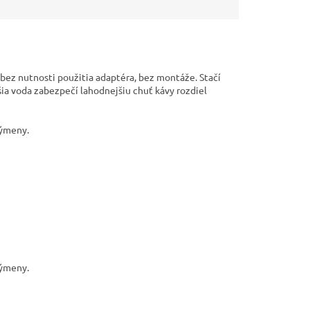
ez nutnosti použitia adaptéra, bez montáže. Stačí
ia voda zabezpečí lahodnejšiu chuť kávy rozdiel
 výmeny.
výmeny.