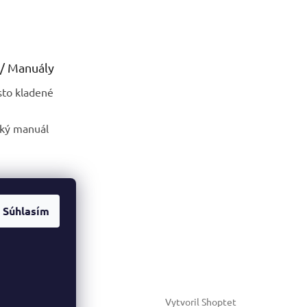
/ Manuály
sto kladené
ský manuál
Súhlasím
Vytvoril Shoptet