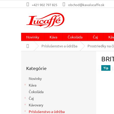
Prejsť
+421 902 797 825
obchod@kavalucaffe.sk
na
obsah
Novinky
Káva
Čokoláda
Čaj
Káv
Domov
Príslušenstvo a údržba
Prostriedky na č
B
BRIT
o
Preskočiť
č
Kategórie
kategórie
Tip
n
ý
Novinky
p
Káva
a
Čokoláda
n
e
Čaj
l
Kávovary
Príslušenstvo a údržba