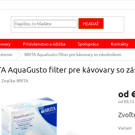
HĽADAŤ
ovary
Príslušenstvo a údržba
Spolupráca
Kontakty
istenie
BRITA AquaGusto filter pre kávovary so zásobníkom
A AquaGusto filter pre kávovary so z
Značka:
BRITA
od
od
€8,12
Jednotk
Zvoľt
cena:
Variant