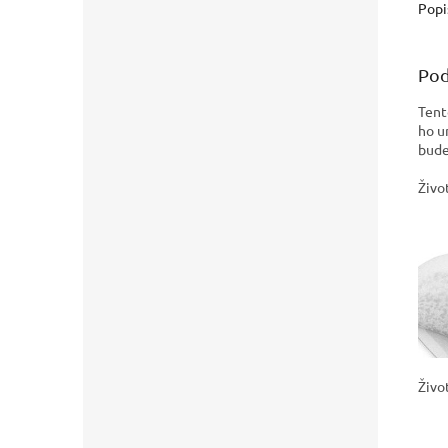
ako...
Popi
Pod
Tent
ho u
bude
Živo
Živo