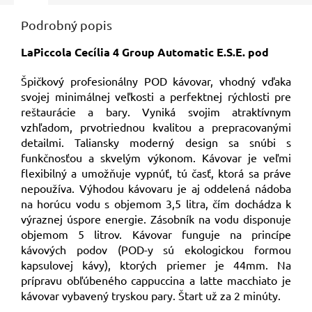
Podrobný popis
LaPiccola Cecília 4 Group Automatic E.S.E. pod
Špičkový profesionálny POD kávovar, vhodný vďaka
svojej minimálnej veľkosti a perfektnej rýchlosti pre
reštaurácie a bary. Vyniká svojim atraktívnym
vzhľadom, prvotriednou kvalitou a prepracovanými
detailmi. Taliansky moderný design sa snúbi s
funkčnosťou a skvelým výkonom. Kávovar je veľmi
flexibilný a umožňuje vypnúť, tú časť, ktorá sa práve
nepoužíva. Výhodou kávovaru je aj oddelená nádoba
na horúcu vodu s objemom 3,5 litra, čím dochádza k
výraznej úspore energie. Zásobník na vodu disponuje
objemom 5 litrov.
Kávovar funguje na princípe
kávových podov (POD-y sú ekologickou formou
kapsulovej kávy), ktorých priemer je 44mm.
Na
prípravu obľúbeného cappuccina a latte macchiato je
kávovar vybavený tryskou pary. Štart už za 2 minúty.