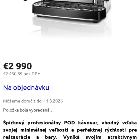
€2 990
€2 430,89 bez DPH
Jednotková
Na objednávku
cena:
Môžeme doručiť do:
11.8.2026
Položka bola vypredaná…
Špičkový profesionálny POD kávovar, vhodný vďaka
svojej minimálnej veľkosti a perfektnej rýchlosti pre
reštaurácie a bary. Vyniká svojim atraktívnym