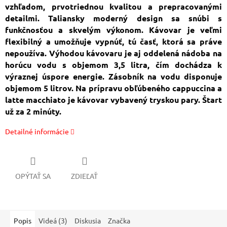
vzhľadom, prvotriednou kvalitou a prepracovanými
detailmi. Taliansky moderný design sa snúbi s
funkčnosťou a skvelým výkonom. Kávovar je veľmi
flexibilný a umožňuje vypnúť, tú časť, ktorá sa práve
nepoužíva. Výhodou kávovaru je aj oddelená nádoba na
horúcu vodu s objemom 3,5 litra, čím dochádza k
výraznej úspore energie. Zásobník na vodu disponuje
objemom 5 litrov. Na prípravu obľúbeného cappuccina a
latte macchiato je kávovar vybavený tryskou pary. Štart
už za 2 minúty.
Detailné informácie
OPÝTAŤ SA
ZDIEĽAŤ
Popis
Videá (3)
Diskusia
Značka