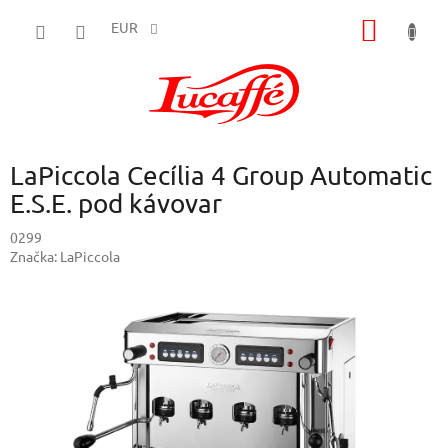
Prejsť
NÁKU
na
EUR
obsah
KOŠÍK
LaPiccola Cecília 4 Group Automatic
E.S.E. pod kávovar
0299
Značka:
LaPiccola