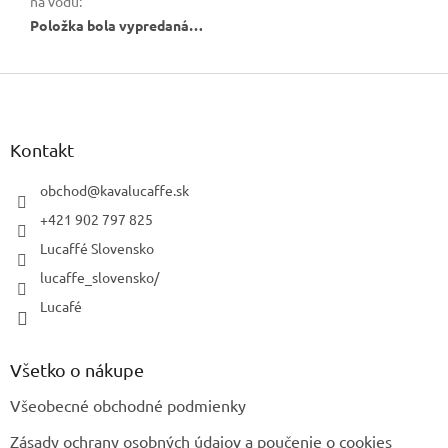
na vodu
:
Položka bola vypredaná…
Z
á
p
ä
Kontakt
t
i
obchod
@
kavalucaffe.sk
e
+421 902 797 825
Lucaffé Slovensko
lucaffe_slovensko/
Lucafé
Všetko o nákupe
Všeobecné obchodné podmienky
Zásady ochrany osobných údajov a poučenie o cookies