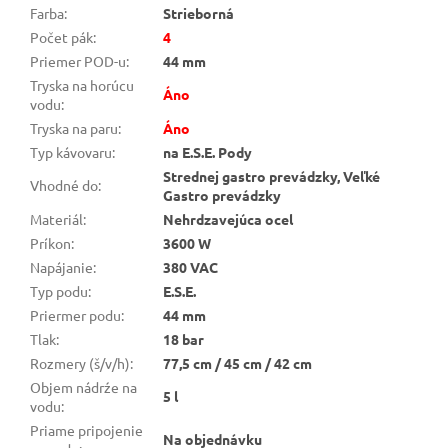
Farba
:
Strieborná
Počet pák
:
4
Priemer POD-u
:
44 mm
Tryska na horúcu
Áno
vodu
:
Tryska na paru
:
Áno
Typ kávovaru
:
na E.S.E. Pody
Strednej gastro prevádzky, Veľké
Vhodné do
:
Gastro prevádzky
Materiál
:
Nehrdzavejúca ocel
Príkon
:
3600 W
Napájanie
:
380 VAC
Typ podu
:
E.S.E.
Priermer podu
:
44 mm
Tlak
:
18 bar
Rozmery (š/v/h)
:
77,5 cm / 45 cm / 42 cm
Objem nádrźe na
5 l
vodu
:
Priame pripojenie
Na objednávku