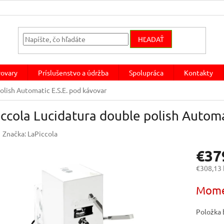
HĽADAŤ
ovary
Príslušenstvo a údržba
Spolupráca
Kontakty
olish Automatic E.S.E. pod kávovar
ccola Lucidatura double polish Automa
Značka:
LaPiccola
€37
€308,13
Jednotk
Mome
cena:
Položka 