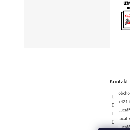
Z
á
p
ä
t
Kontakt
i
e
obcho
+421 
Lucaf
lucaff
Lucaf