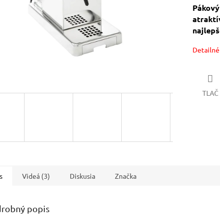
Pákový
atrakt
najlepš
Detailné
TLAČ
s
Videá (3)
Diskusia
Značka
robný popis