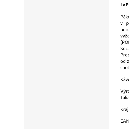
LaP
Páko
v p
ner
vyža
(PO
Súča
Pre
od z
spot
Kávo
Výro
Tali
Kraj
EAN