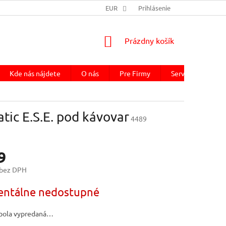
EUR
Prihlásenie
NÁKUPNÝ
Prázdny košík
KOŠÍK
Kde nás nájdete
O nás
Pre Firmy
Servis kávovaru
tic E.S.E. pod kávovar
4489
9
 bez DPH
ová
ntálne nedostupné
bola vypredaná…