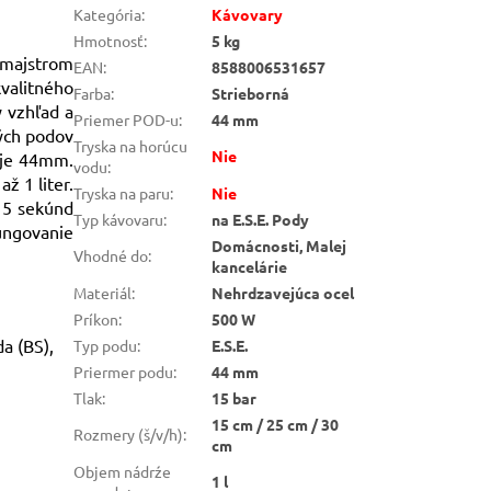
Kategória
:
Kávovary
Hmotnosť
:
5 kg
e majstrom
EAN
:
8588006531657
valitného
Farba
:
Strieborná
 vzhľad a
Priemer POD-u
:
44 mm
vých podov
Tryska na horúcu
Nie
 je 44mm.
vodu
:
ž 1 liter.
Tryska na paru
:
Nie
 5 sekúnd
Typ kávovaru
:
na E.S.E. Pody
fungovanie
Domácnosti, Malej
Vhodné do
:
kancelárie
Materiál
:
Nehrdzavejúca ocel
Príkon
:
500 W
a (BS),
Typ podu
:
E.S.E.
Priermer podu
:
44 mm
Tlak
:
15 bar
15 cm / 25 cm / 30
Rozmery (š/v/h)
:
cm
Objem nádrźe
1 l