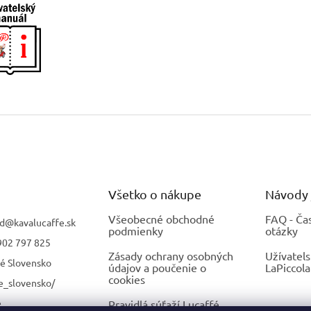
Všetko o nákupe
Návody 
Všeobecné obchodné
FAQ - Ča
d
@
kavalucaffe.sk
podmienky
otázky
902 797 825
Zásady ochrany osobných
Užívatel
fé Slovensko
údajov a poučenie o
LaPiccola
cookies
e_slovensko/
é
Pravidlá súťaží Lucaffé