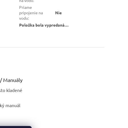
na vodu
:
Priame
pripojenie na
Nie
vodu
:
Položka bola vypredaná…
/ Manuály
sto kladené
ský manuál