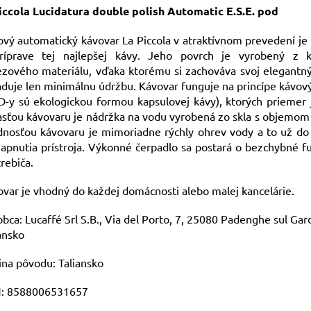
iccola Lucidatura double polish Automatic E.S.E. pod
vý automatický kávovar La Piccola v atraktívnom prevedení j
ríprave tej najlepšej kávy. Jeho povrch je vyrobený z k
ezového materiálu, vďaka ktorému si zachováva svoj elegantný
duje len minimálnu údržbu. Kávovar funguje na princípe kávo
D-y sú ekologickou formou kapsulovej kávy), ktorých priemer
sťou kávovaru je nádržka na vodu vyrobená zo skla s objemom a
dnosťou kávovaru je mimoriadne rýchly ohrev vody a to už do
apnutia prístroja. Výkonné čerpadlo sa postará o bezchybné 
rebiča.
var je vhodný do každej domácnosti alebo malej kancelárie.
bca: Lucaffé Srl S.B., Via del Porto, 7, 25080 Padenghe sul Gard
ansko
ina pôvodu: Taliansko
:
8588006531657