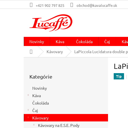
Prejsť
+421 902 797 825
obchod@kavalucaffe.sk
na
obsah
Novinky
Káva
Čokoláda
Čaj
Káv
Domov
Kávovary
LaPiccola Lucidatura double p
B
LaPi
o
Preskočiť
č
Kategórie
kategórie
Tip
n
ý
Novinky
p
Káva
a
Čokoláda
n
e
Čaj
l
Kávovary
Kávovary na E.S.E. Pody