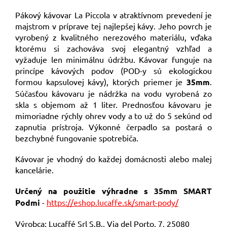
Pákový kávovar La Piccola v atraktívnom prevedení je
majstrom v príprave tej najlepšej kávy. Jeho povrch je
vyrobený z kvalitného nerezového materiálu, vďaka
ktorému si zachováva svoj elegantný vzhľad a
vyžaduje len minimálnu údržbu. Kávovar funguje na
princípe kávových podov (POD-y sú ekologickou
formou kapsulovej kávy), ktorých priemer je
35mm
.
Súčasťou kávovaru je nádržka na vodu vyrobená zo
skla s objemom až 1 liter. Prednosťou kávovaru je
mimoriadne rýchly ohrev vody a to už do 5 sekúnd od
zapnutia prístroja. Výkonné čerpadlo sa postará o
bezchybné fungovanie spotrebiča.
Kávovar je vhodný do každej domácnosti alebo malej
kancelárie.
Určený na použitie výhradne s 35mm SMART
Podmi
-
https://eshop.lucaffe.sk/smart-pody/
Výrobca: Lucaffé Srl S.B., Via del Porto, 7, 25080