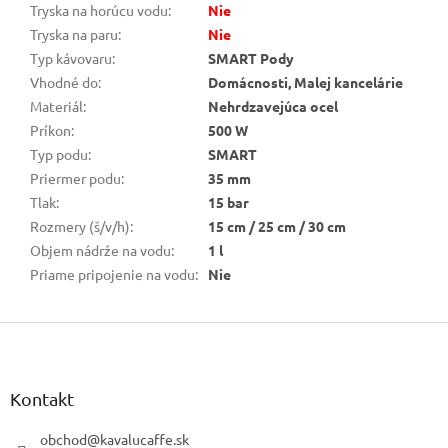
Tryska na horúcu vodu
:
Nie
Tryska na paru
:
Nie
Typ kávovaru
:
SMART Pody
Vhodné do
:
Domácnosti, Malej kancelárie
Materiál
:
Nehrdzavejúca ocel
Príkon
:
500 W
Typ podu
:
SMART
Priermer podu
:
35 mm
Tlak
:
15 bar
Rozmery (š/v/h)
:
15 cm / 25 cm / 30 cm
Objem nádrźe na vodu
:
1 l
Priame pripojenie na vodu
:
Nie
Z
á
p
ä
Kontakt
t
i
obchod
@
kavalucaffe.sk