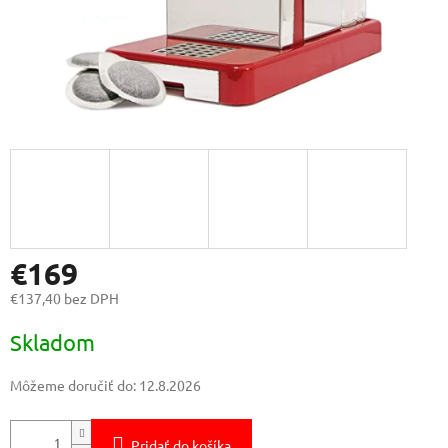
€169
€137,40 bez DPH
Jednotková
Skladom
cena:
Môžeme doručiť do:
12.8.2026
Pridať do košíka