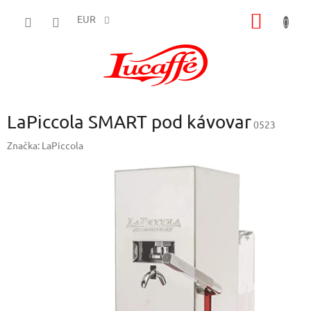
Prejsť
NÁKU
na
EUR
obsah
KOŠÍK
LaPiccola SMART pod kávovar
0523
Značka:
LaPiccola