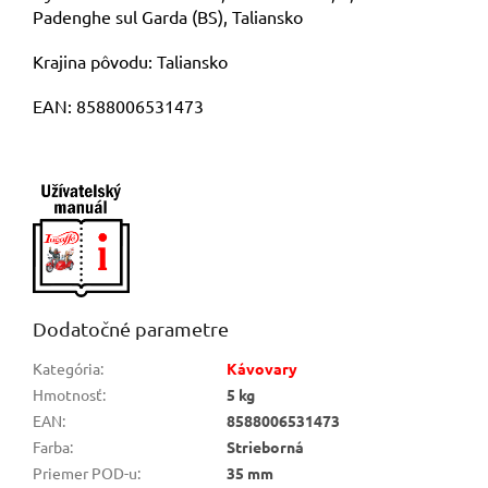
Padenghe sul Garda (BS), Taliansko
Krajina pôvodu: Taliansko
EAN: 8588006531473
Dodatočné parametre
Kategória
:
Kávovary
Hmotnosť
:
5 kg
EAN
:
8588006531473
Farba
:
Strieborná
Priemer POD-u
:
35 mm