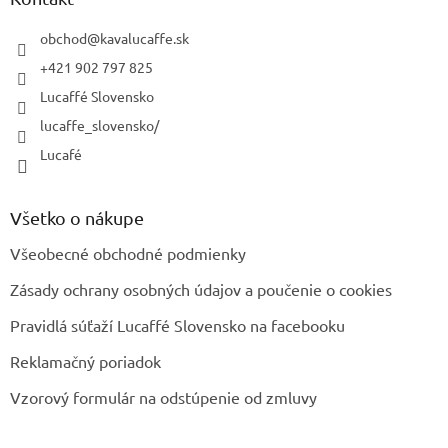
t
i
obchod
@
kavalucaffe.sk
e
+421 902 797 825
Lucaffé Slovensko
lucaffe_slovensko/
Lucafé
Všetko o nákupe
Všeobecné obchodné podmienky
Zásady ochrany osobných údajov a poučenie o cookies
Pravidlá súťaží Lucaffé Slovensko na facebooku
Reklamačný poriadok
Vzorový formulár na odstúpenie od zmluvy