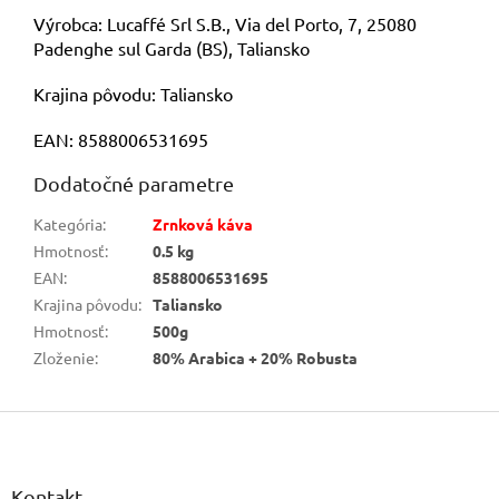
Výrobca: Lucaffé Srl S.B., Via del Porto, 7, 25080
Padenghe sul Garda (BS), Taliansko
Krajina pôvodu: Taliansko
EAN:
8588006531695
Dodatočné parametre
Kategória
:
Zrnková káva
Hmotnosť
:
0.5 kg
EAN
:
8588006531695
Krajina pôvodu
:
Taliansko
Hmotnosť
:
500g
Zloženie
:
80% Arabica + 20% Robusta
Z
á
p
ä
Kontakt