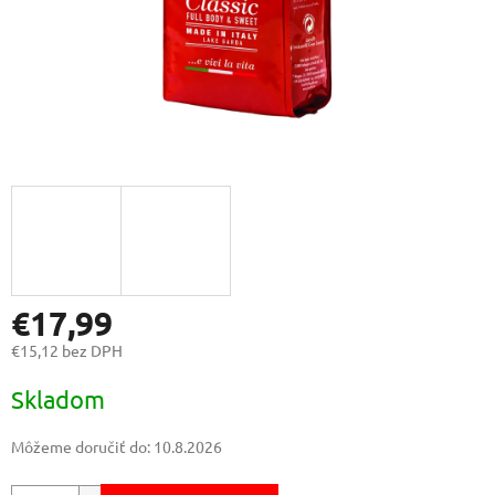
€17,99
€15,12 bez DPH
Jednotková
Skladom
cena:
Môžeme doručiť do:
10.8.2026