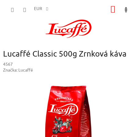
Prejsť
NÁKU
na
EUR
obsah
KOŠÍK
Lucaffé Classic 500g Zrnková káva
4567
Značka:
Lucaffé