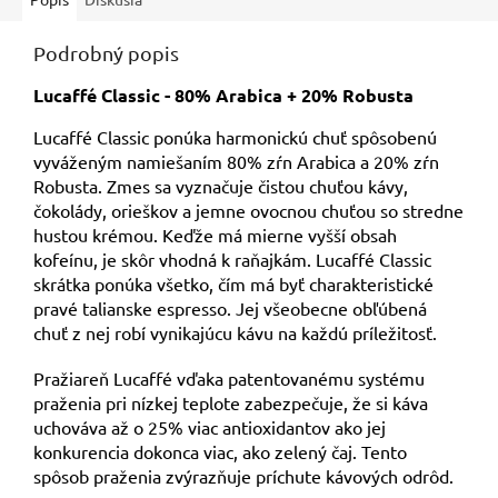
Podrobný popis
Lucaffé Classic - 80% Arabica + 20% Robusta
Lucaffé Classic ponúka harmonickú chuť spôsobenú
vyváženým namiešaním 80% zŕn Arabica a 20% zŕn
Robusta. Zmes sa vyznačuje čistou chuťou kávy,
čokolády, orieškov a jemne ovocnou chuťou so stredne
hustou krémou. Keďže má mierne vyšší obsah
kofeínu, je skôr vhodná k raňajkám. Lucaffé Classic
skrátka ponúka všetko, čím má byť charakteristické
pravé talianske espresso. Jej všeobecne obľúbená
chuť z nej robí vynikajúcu kávu na každú príležitosť.
Pražiareň Lucaffé vďaka patentovanému systému
praženia pri nízkej teplote zabezpečuje, že si káva
uchováva až o 25% viac antioxidantov ako jej
konkurencia dokonca viac, ako zelený čaj. Tento
spôsob praženia zvýrazňuje príchute kávových odrôd.