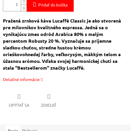
Pridať do košíka
Pražená zrnková káva Lucaffé Classic je ako stvorená
pre milovníkov kvalitného espressa. Jedná sa o
vynikajúcu zmes odrôd Arabica 80% s malým
percentom Robusty 20 %. Vyznačuje sa príjemne
sladkou chuťou, stredne hustou krémou
orieškovohnedej farby, veľkorysým, mäkkým telom a
úžasnou arómou. Vďaka svojej harmonickej chuti sa
stala "Bestsellerom" značky Lucaffé.
Detailné informácie
OPÝTAŤ SA
ZDIEĽAŤ
Popis
Diskusia