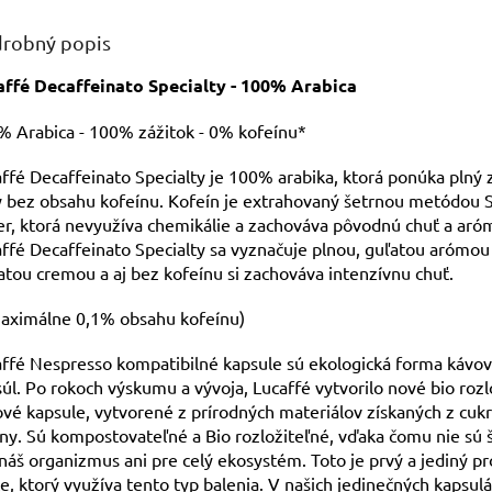
robný popis
affé Decaffeinato Specialty - 100% Arabica
% Arabica - 100% zážitok - 0% kofeínu*
ffé Decaffeinato Specialty je 100% arabika, ktorá ponúka plný 
 bez obsahu kofeínu. Kofeín je extrahovaný šetrnou metódou 
r, ktorá nevyužíva chemikálie a zachováva pôvodnú chuť a aró
ffé Decaffeinato Specialty sa vyznačuje plnou, guľatou arómou
tou cremou a aj bez kofeínu si zachováva intenzívnu chuť.
maximálne 0,1% obsahu kofeínu)
ffé Nespresso kompatibilné kapsule sú ekologická forma kávo
úl. Po rokoch výskumu a vývoja, Lucaffé vytvorilo nové bio rozl
vé kapsule, vytvorené z prírodných materiálov získaných z cuk
iny. Sú kompostovateľné a Bio rozložiteľné, vďaka čomu nie sú 
náš organizmus ani pre celý ekosystém. Toto je prvý a jediný p
e, ktorý využíva tento typ balenia. V našich jedinečných kapsul