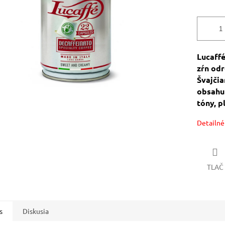
Lucaffé
zŕn odr
Švajči
obsahu 
tóny, p
Detailné
TLAČ
s
Diskusia