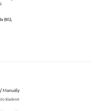
ú
a (BS),
/ Manuály
sto kladené