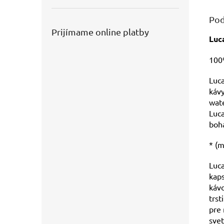
Pod
Prijímame online platby
Luc
100
Luca
kávy
wate
Luca
boha
* (
Luca
kaps
kávo
trst
pre 
svet