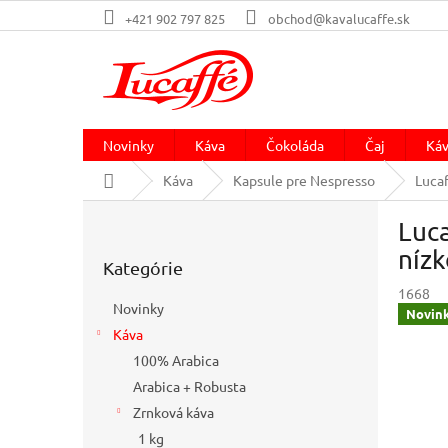
Prejsť
+421 902 797 825
obchod@kavalucaffe.sk
na
obsah
Novinky
Káva
Čokoláda
Čaj
Káv
Domov
Káva
Kapsule pre Nespresso
Lucaf
B
Luca
o
Preskočiť
č
níz
Kategórie
kategórie
n
1668
ý
Novinky
Novin
p
Káva
a
100% Arabica
n
e
Arabica + Robusta
l
Zrnková káva
1 kg