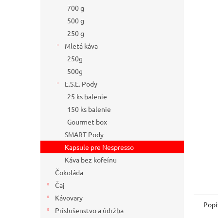
700 g
500 g
250 g
Mletá káva
250g
500g
E.S.E. Pody
25 ks balenie
150 ks balenie
Gourmet box
SMART Pody
Kapsule pre Nespresso
Káva bez kofeínu
Čokoláda
Čaj
Kávovary
Popi
Príslušenstvo a údržba