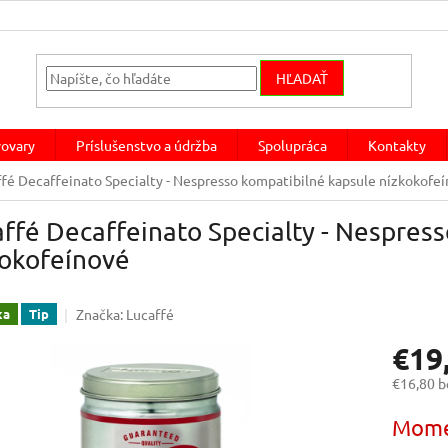
HĽADAŤ
ovary
Príslušenstvo a údržba
Spolupráca
Kontakty
fé Decaffeinato Specialty - Nespresso kompatibilné kapsule nízkokofe
ffé Decaffeinato Specialty - Nespres
kokofeínové
Značka:
Lucaffé
ka
Tip
€19
€16,80 
Jednotk
Mome
cena: