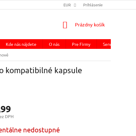
EUR
Prihlásenie
NÁKUPNÝ
Prázdny košík
KOŠÍK
Kde nás nájdete
O nás
Pre Firmy
Servis kávovaru
ínové
so kompatibilné kapsule
,99
bez DPH
ová
ntálne nedostupné