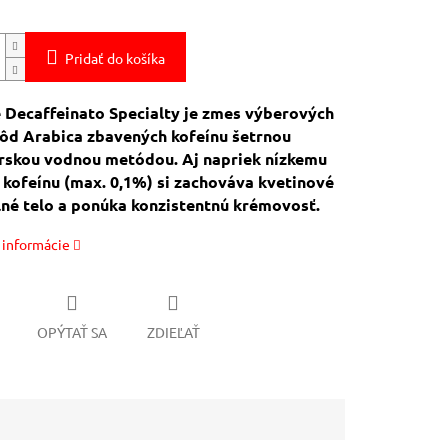
Pridať do košíka
 Decaffeinato Specialty je zmes výberových
ôd Arabica zbavených kofeínu šetrnou
arskou vodnou metódou. Aj napriek nízkemu
kofeínu (max. 0,1%) si zachováva kvetinové
lné telo a ponúka konzistentnú krémovosť.
 informácie
OPÝTAŤ SA
ZDIEĽAŤ