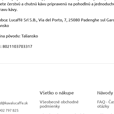
ete čerstvú a chutnú kávu pripravenú na pohodlnú a jednoduch
ravu kávy.
bca: Lucaffé Srl S.B., Via del Porto, 7, 25080 Padenghe sul Gard
ansko
ina pôvodu: Taliansko
: 8021103703317
Všetko o nákupe
Návody 
Všeobecné obchodné
FAQ - Ča
d
@
kavalucaffe.sk
podmienky
otázky
902 797 825