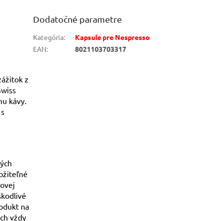
Dodatočné parametre
Kategória
:
Kapsule pre Nespresso
EAN
:
8021103703317
zážitok z
Swiss
mu kávy.
 s
vých
ožiteľné
rovej
škodlivé
rodukt na
ách vždy