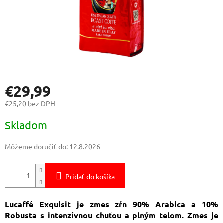
€29,99
€25,20 bez DPH
Jednotková
Skladom
cena:
Môžeme doručiť do:
12.8.2026
Pridať do košíka
Lucaffé Exquisit je zmes zŕn 90% Arabica a 10%
Robusta s intenzívnou chuťou a plným telom. Zmes je