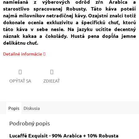
namiešaná z výberových odrôd zŕn Arabica a
starostlivo spracovanej Robusty. Táto káva poteší
najmä milovníkov netradičnej kávy. Ozajstní znalci totiž
dokonale ocenia exkluzivitu a špecifickú chuť, ktorú
táto káva v sebe nesie. Na jazyku ucítite decentný
náznak kakaa a čokolády. Hustá pena dopĺňa jemne
delikátnu chuť.
Detailné informácie
OPÝTAŤ SA
ZDIEĽAŤ
Popis
Diskusia
Podrobný popis
Lucaffé Exquisit - 90% Arabica + 10% Robusta