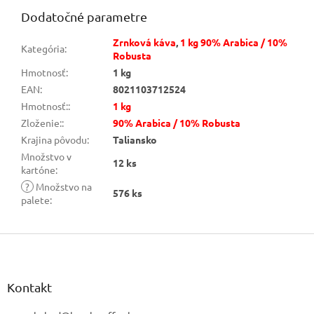
Dodatočné parametre
Zrnková káva
,
1 kg 90% Arabica / 10%
Kategória
:
Robusta
Hmotnosť
:
1 kg
EAN
:
8021103712524
Hmotnosť:
:
1 kg
Zloženie:
:
90% Arabica / 10% Robusta
Krajina pôvodu
:
Taliansko
Množstvo v
12 ks
kartóne
:
?
Množstvo na
576 ks
palete
:
Z
á
p
ä
Kontakt
t