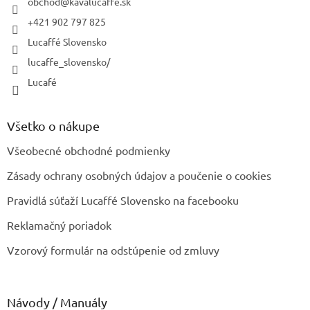
i
obchod
@
kavalucaffe.sk
e
+421 902 797 825
Lucaffé Slovensko
lucaffe_slovensko/
Lucafé
Všetko o nákupe
Všeobecné obchodné podmienky
Zásady ochrany osobných údajov a poučenie o cookies
Pravidlá súťaží Lucaffé Slovensko na facebooku
Reklamačný poriadok
Vzorový formulár na odstúpenie od zmluvy
Návody / Manuály