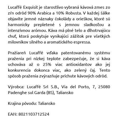
Lucaffé Exquisit je starostlivo vybraná kávová zmes zo
zŕn odrôd 90% Arabica a 10% Robusta. V každej šálke
objavíte jemné náznaky čokolády a orieškov, ktoré sú
harmonicky prepletené s jemnou sladkosťou a
intenzívnou arómou. Káva má plné telo a dlhotrvajúcu
chuť, ktorá poskytuje vynikajúci zážitok pre všetkých
milovníkov silného a aromatického espressa.
Pražiareň Lucaffé vďaka patentovanému systému
praženia pri nízkej teplote zabezpečuje, že si káva
uchováva až o 25% viac antioxidantov ako jej
konkurencia dokonca viac, ako zelený čaj. Tento
spôsob praženia zvýrazňuje príchute kávových odrôd.
Výrobca: Lucaffé Srl S.B., Via del Porto, 7, 25080
Padenghe sul Garda (BS), Taliansko
Krajina pôvodu: Taliansko
EAN: 8021103712524