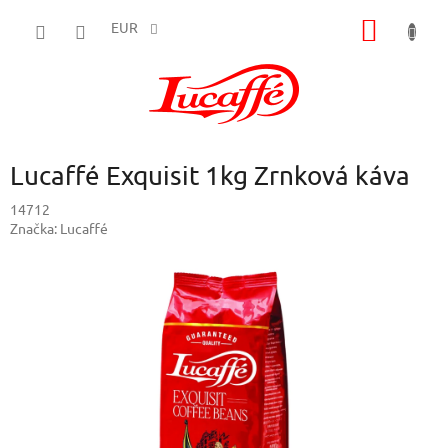
Prejsť
NÁKU
na
EUR
obsah
KOŠÍK
Lucaffé Exquisit 1kg Zrnková káva
14712
Značka:
Lucaffé