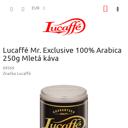
Prejsť
NÁKU
na
EUR
obsah
KOŠÍK
Lucaffé Mr. Exclusive 100% Arabica
250g Mletá káva
09569
Značka:
Lucaffé