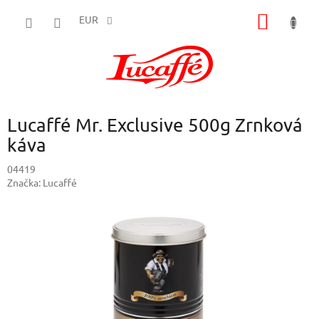
Prejsť
NÁKU
na
EUR
obsah
KOŠÍK
Lucaffé Mr. Exclusive 500g Zrnková
káva
04419
Značka:
Lucaffé