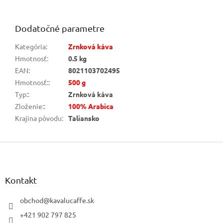
Dodatočné parametre
Kategória
:
Zrnková káva
Hmotnosť
:
0.5 kg
EAN
:
8021103702495
Hmotnosť:
:
500 g
Typ:
:
Zrnková káva
Zloženie:
:
100% Arabica
Krajina pôvodu
:
Taliansko
Z
á
p
ä
Kontakt
t
i
obchod
@
kavalucaffe.sk
e
+421 902 797 825