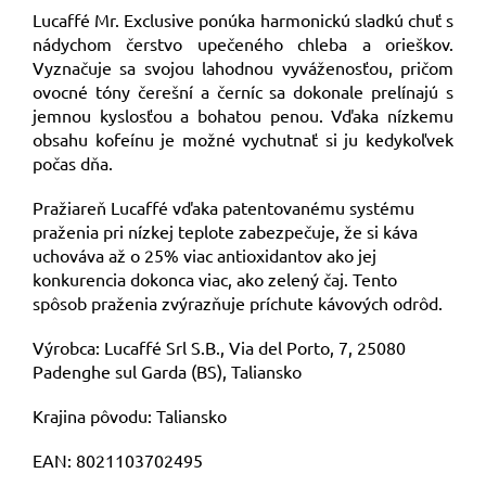
Lucaffé Mr. Exclusive ponúka harmonickú sladkú chuť s
nádychom čerstvo upečeného chleba a orieškov.
Vyznačuje sa svojou lahodnou vyváženosťou, pričom
ovocné tóny čerešní a černíc sa dokonale prelínajú s
jemnou kyslosťou a bohatou penou. Vďaka nízkemu
obsahu kofeínu je možné vychutnať si ju kedykoľvek
počas dňa.
Pražiareň Lucaffé vďaka patentovanému systému
praženia pri nízkej teplote zabezpečuje, že si káva
uchováva až o 25% viac antioxidantov ako jej
konkurencia dokonca viac, ako zelený čaj. Tento
spôsob praženia zvýrazňuje príchute kávových odrôd.
Výrobca: Lucaffé Srl S.B., Via del Porto, 7, 25080
Padenghe sul Garda (BS), Taliansko
Krajina pôvodu: Taliansko
EAN: 8021103702495