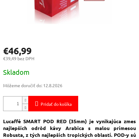
€46,99
€39,49 bez DPH
Jednotková
Skladom
cena:
Môžeme doručiť do:
12.8.2026
Pridať do košíka
Lucaffé SMART POD RED (35mm) je vynikajúca zmes
najlepších odrôd kávy Arabica s malou prímesou
Robusta, z tých najlepších tropických oblastí. POD-y sú