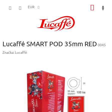
Prejsť
NÁKU
na
EUR
obsah
KOŠÍK
Lucaffé SMART POD 35mm RED
0045
Značka:
Lucaffé