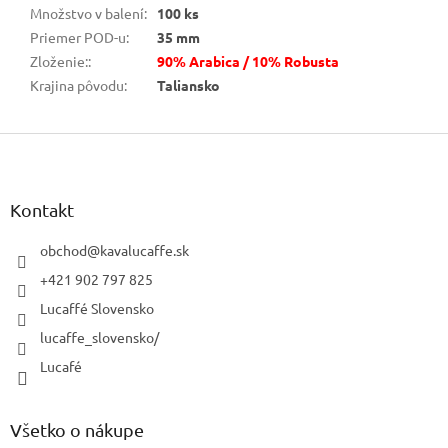
Množstvo v balení
:
100 ks
Priemer POD-u
:
35 mm
Zloženie:
:
90% Arabica / 10% Robusta
Krajina pôvodu
:
Taliansko
Z
á
p
ä
Kontakt
t
i
obchod
@
kavalucaffe.sk
e
+421 902 797 825
Lucaffé Slovensko
lucaffe_slovensko/
Lucafé
Všetko o nákupe