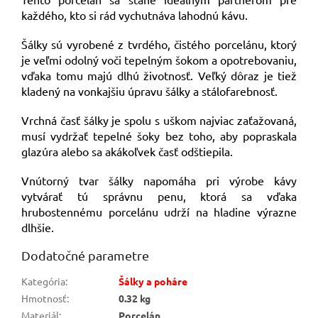
každého, kto si rád vychutnáva lahodnú kávu.
Šálky sú vyrobené z tvrdého, čistého porcelánu, ktorý
je veľmi odolný voči tepelným šokom a opotrebovaniu,
vďaka tomu majú dlhú životnosť. Veľký dôraz je tiež
kladený na vonkajšiu úpravu šálky a stálofarebnosť.
Vrchná časť šálky je spolu s uškom najviac zaťažovaná,
musí vydržať tepelné šoky bez toho, aby popraskala
glazúra alebo sa akákoľvek časť odštiepila.
Vnútorný tvar šálky napomáha pri výrobe kávy
vytvárať tú správnu penu, ktorá sa vďaka
hrubostennému porcelánu udrží na hladine výrazne
dlhšie.
Dodatočné parametre
Kategória
:
Šálky a poháre
Hmotnosť
:
0.32 kg
Materiál
:
Porcelán