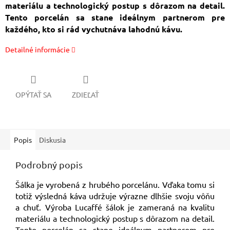
materiálu a technologický postup s dôrazom na detail.
Tento porcelán sa stane ideálnym partnerom pre
každého, kto si rád vychutnáva lahodnú kávu.
Detailné informácie
OPÝTAŤ SA
ZDIEĽAŤ
Popis
Diskusia
Podrobný popis
Šálka je vyrobená z hrubého porcelánu. Vďaka tomu si
totiž výsledná káva udržuje výrazne dlhšie svoju vôňu
a chuť. Výroba Lucaffé šálok je zameraná na kvalitu
materiálu a technologický postup s dôrazom na detail.
Tento porcelán sa stane ideálnym partnerom pre