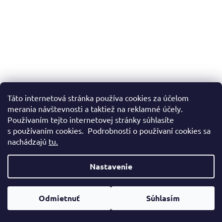
Táto internetová stránka používa cookies za účelom
merania návštevnosti a taktiež na reklamné účely.
Používaním tejto internetovej stránky súhlasíte
s používaním cookies. Podrobnosti o používaní cookies sa
nachádzajú
tu.
Nastavenie
Vytvoril Shoptet
Odmietnuť
Súhlasím
Copyright 2026
Lucaffé
. Všetky práva vyhradené.