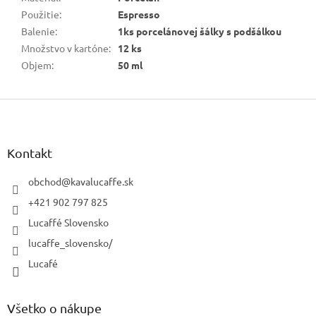
Použitie
:
Espresso
Balenie
:
1ks porcelánovej šálky s podšálkou
Množstvo v kartóne
:
12 ks
Objem
:
50 ml
Z
á
p
ä
Kontakt
t
i
obchod
@
kavalucaffe.sk
e
+421 902 797 825
Lucaffé Slovensko
lucaffe_slovensko/
Lucafé
Všetko o nákupe