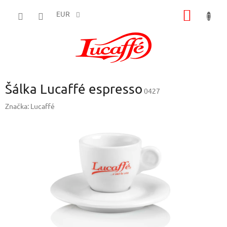
Prejsť
NÁKU
na
EUR
obsah
KOŠÍK
Šálka Lucaffé espresso
0427
Značka:
Lucaffé