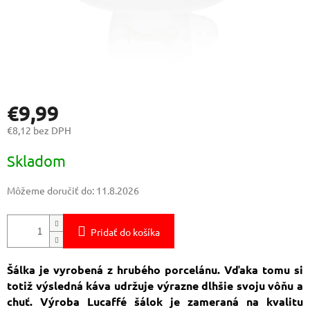
€9,99
€8,12 bez DPH
Jednotková
Skladom
cena:
Môžeme doručiť do:
11.8.2026
Pridať do košíka
Šálka je vyrobená z hrubého porcelánu. Vďaka tomu si
totiž výsledná káva udržuje výrazne dlhšie svoju vôňu a
chuť. Výroba Lucaffé šálok je zameraná na kvalitu