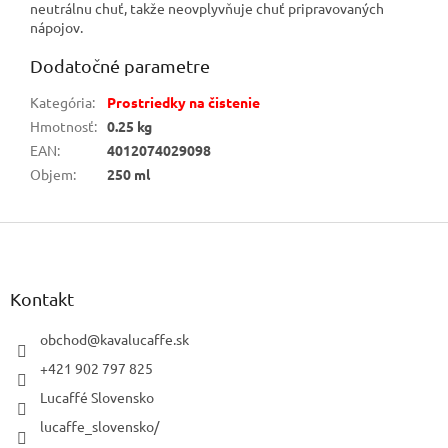
neutrálnu chuť, takže neovplyvňuje chuť pripravovaných
nápojov.
Dodatočné parametre
Kategória
:
Prostriedky na čistenie
Hmotnosť
:
0.25 kg
EAN
:
4012074029098
Objem
:
250 ml
Z
á
p
ä
Kontakt
t
i
obchod
@
kavalucaffe.sk
e
+421 902 797 825
Lucaffé Slovensko
lucaffe_slovensko/