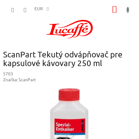
Prejsť
NÁKU
na
EUR
obsah
KOŠÍK
ScanPart Tekutý odvápňovač pre
kapsulové kávovary 250 ml
5703
Značka:
ScanPart