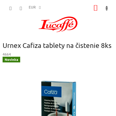
Prejsť
NÁKU
na
EUR
obsah
KOŠÍK
Urnex Cafiza tablety na čistenie 8ks
4664
Novinka