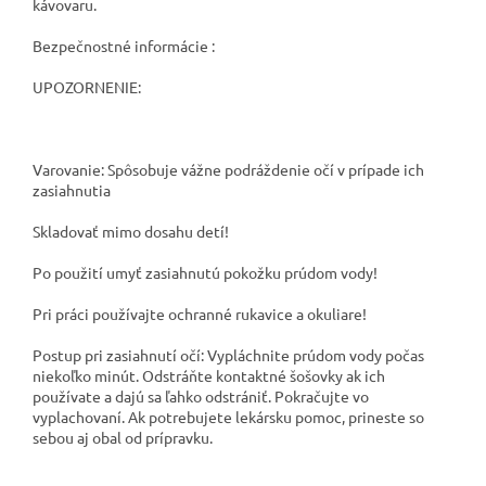
kávovaru.
Bezpečnostné informácie :
UPOZORNENIE:
Varovanie: Spôsobuje vážne podráždenie očí v prípade ich
zasiahnutia
Skladovať mimo dosahu detí!
Po použití umyť zasiahnutú pokožku prúdom vody!
Pri práci používajte ochranné rukavice a okuliare!
Postup pri zasiahnutí očí: Vypláchnite prúdom vody počas
niekoľko minút. Odstráňte kontaktné šošovky ak ich
používate a dajú sa ľahko odstrániť. Pokračujte vo
vyplachovaní. Ak potrebujete lekársku pomoc, prineste so
sebou aj obal od prípravku.