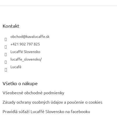
Z
á
p
ä
Kontakt
t
i
obchod
@
kavalucaffe.sk
e
+421 902 797 825
Lucaffé Slovensko
lucaffe_slovensko/
Lucafé
Všetko o nákupe
Všeobecné obchodné podmienky
Zásady ochrany osobných údajov a poučenie o cookies
Pravidlá súťaží Lucaffé Slovensko na facebooku