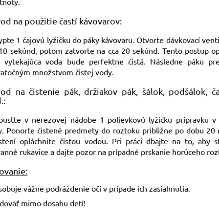
tnoty.
od na použitie častí kávovarov:
pte 1 čajovú lyžičku do páky kávovaru. Otvorte dávkovací vent
 10 sekúnd, potom zatvorte na cca 20 sekúnd. Tento postup op
 vytekajúca voda bude perfektne čistá. Následne páku pre
tatočným množstvom čistej vody.
od na čistenie pák, držiakov pák, šálok, podšálok, ča
.:
pusťte v nerezovej nádobe 1 polievkovú lyžičku prípravku v 1
y. Ponorte čistené predmety do roztoku približne po dobu 20 
stení opláchnite čistou vodou. Pri práci dbajte na to, aby s
anné rukavice a dajte pozor na prípadné prskanie horúceho roz
ovanie:
obuje vážne podráždenie očí v prípade ich zasiahnutia.
adovať mimo dosahu detí!