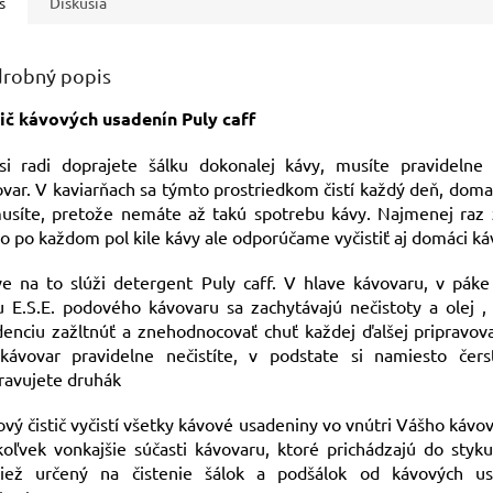
s
Diskusia
robný popis
tič kávových usadenín Puly caff
si radi doprajete šálku dokonalej kávy, musíte pravidelne č
var. V kaviarňach sa týmto prostriedkom čistí každý deň, doma
usíte, pretože nemáte až takú spotrebu kávy. Najmenej raz 
o po každom pol kile kávy ale odporúčame vyčistiť aj domáci ká
ve na to slúži detergent Puly caff. V hlave kávovaru, v páke
u E.S.E. podového kávovaru sa zachytávajú nečistoty a olej 
enciu zažltnúť a znehodnocovať chuť každej ďalšej pripravov
kávovar pravidelne nečistíte, v podstate si namiesto čers
ravujete druhák
vý čistič vyčistí všetky kávové usadeniny vo vnútri Vášho kávov
oľvek vonkajšie súčasti kávovaru, ktoré prichádzajú do styk
tiež určený na čistenie šálok a podšálok od kávových u