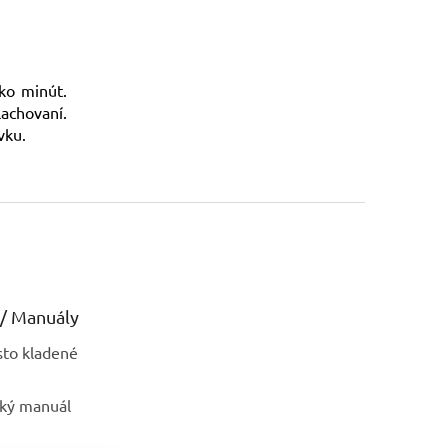
ko minút.
lachovaní.
vku.
/ Manuály
sto kladené
ský manuál