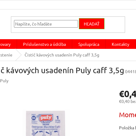
HĽADAŤ
ovary
Príslušenstvo a údržba
Spolupráca
Kontakty
istenie
Čistič kávových usadenín Puly caff 3,5g
ič kávových usadenín Puly caff 3,5g
0441
Puly
€0,
€0,40 b
Jednotk
Mome
cena:
Položka 