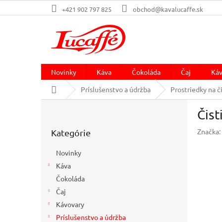
Prejsť
+421 902 797 825
obchod@kavalucaffe.sk
na
obsah
Novinky
Káva
Čokoláda
Čaj
Káv
Domov
Príslušenstvo a údržba
Prostriedky na č
B
Čist
o
Preskočiť
č
Značka:
Kategórie
kategórie
n
ý
Novinky
p
Káva
a
Čokoláda
n
e
Čaj
l
Kávovary
Príslušenstvo a údržba