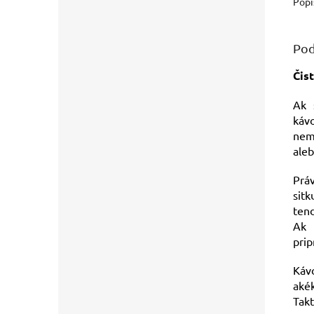
Popi
Pod
Čis
Ak 
kávo
nem
aleb
Prá
sitk
tend
Ak 
prip
Kávo
akék
Tak