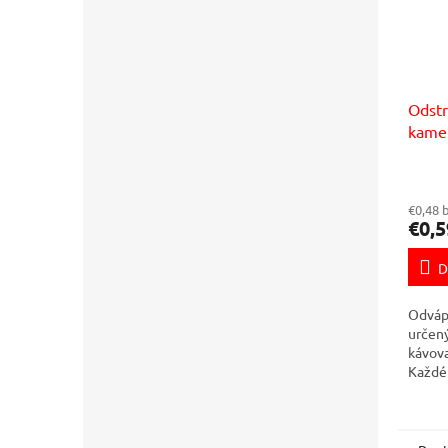
Odst
kame
€0,48 
€0,5
D
Odváp
určen
kávova
Každé 
jedno 
na od
usaden