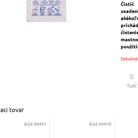
Čistič
usade
akékoľ
prichá
čisten
mastno
použiti
Detailné
TLAČ
iaci tovar
Kód:
04441
Kód:
04410