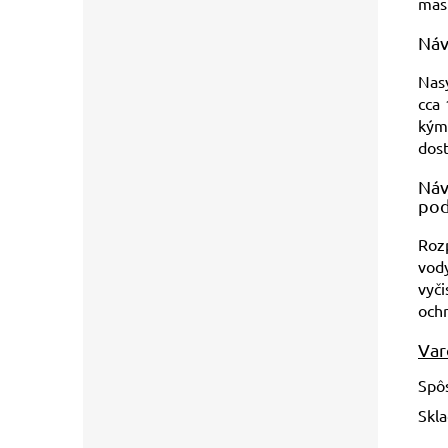
mas
Náv
Nasy
cca
kým
dos
Náv
pod
Roz
vod
vyči
ochr
Var
Spôs
Skl