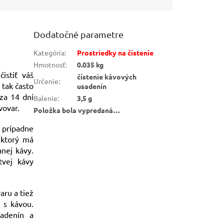
Dodatočné parametre
Kategória
:
Prostriedky na čistenie
Hmotnosť
:
0.035 kg
istiť váš
čistenie kávových
Určenie
:
 tak často
usadenín
za 14 dní
Balenie
:
3,5 g
vovar.
Položka bola vypredaná…
 prípadne
, ktorý má
anej kávy.
tvej kávy
aru a tiež
u s kávou.
sadenín a