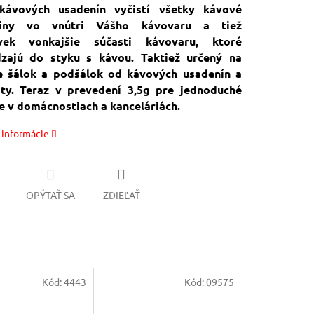
 kávových usadenín vyčistí všetky kávové
niny vo vnútri Vášho kávovaru a tiež
vek vonkajšie súčasti kávovaru, ktoré
dzajú do styku s kávou. Taktiež určený na
ie šálok a podšálok od kávových usadenín a
ty. Teraz v prevedení 3,5g pre jednoduché
e v domácnostiach a kanceláriách.
 informácie
OPÝTAŤ SA
ZDIEĽAŤ
Kód:
4443
Kód:
09575