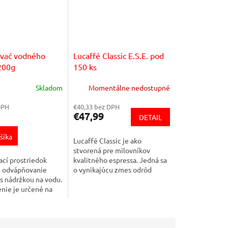
vač vodného
Lucaffé Classic E.S.E. pod
200g
150 ks
Skladom
Momentálne nedostupné
DPH
€40,33 bez DPH
€47,99
DETAIL
šíka
Lucaffé Classic je ako
stvorená pre milovníkov
cí prostriedok
kvalitného espressa. Jedná sa
e odvápňovanie
o vynikajúcu zmes odrôd
s nádržkou na vodu.
Arabica 80% s malým
nie je určené na
percentom Robusty 20 %.
pnenie. Používa sa
Vyznačuje sa...
ňovanie vápenatých
..