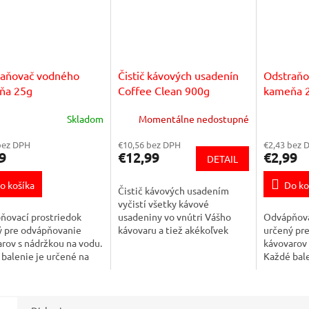
raňovač vodného
Čistič kávových usadenín
Odstraňo
ňa 25g
Coffee Clean 900g
kameňa 
Skladom
Momentálne nedostupné
bez DPH
€10,56 bez DPH
€2,43 bez 
9
€12,99
€2,99
DETAIL
o košíka
Do ko
Čistič kávových usadením
vyčistí všetky kávové
ňovací prostriedok
usadeniny vo vnútri Vášho
Odvápňova
ý pre odvápňovanie
kávovaru a tiež akékoľvek
určený pr
rov s nádržkou na vodu.
vonkajšie súčasti kávovaru,
kávovarov 
balenie je určené na
ktoré prichádzajú do styku s
Každé bale
odvápnenie. Používa sa
kávou. Taktiež je...
jedno odvá
straňovanie vápenatých
na odstra
ín v...
usadenín v.