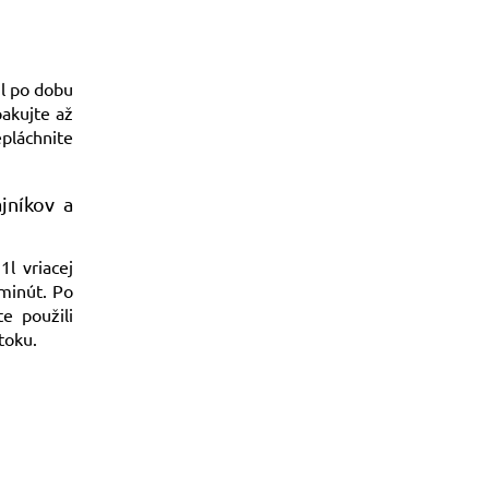
il po dobu
akujte až
pláchnite
jníkov a
l vriacej
minút. Po
te použili
toku.