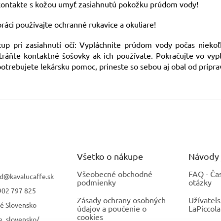
kontakte s kožou umyť zasiahnutú pokožku prúdom vody!
práci používajte ochranné rukavice a okuliare!
tup pri zasiahnutí očí: Vypláchnite prúdom vody počas niekoľ
ráňte kontaktné šošovky ak ich používate. Pokračujte vo vyp
otrebujete lekársku pomoc, prineste so sebou aj obal od prípra
Všetko o nákupe
Návody 
Všeobecné obchodné
FAQ - Ča
d
@
kavalucaffe.sk
podmienky
otázky
902 797 825
Zásady ochrany osobných
Užívatel
fé Slovensko
údajov a poučenie o
LaPiccola
cookies
e_slovensko/