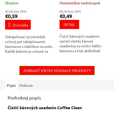
Skladom
Momentálne nedostupné
€0,48 bez DPH
€0,40 bez DPH
€0,59
€0,49
DETAIL
Do košíka
Čistič kávových usadenín
Odvápňovací prostriedok
vyčistí všetky kávové
určený pre odvápňovanie
usadeniny vo vnútri Vášho
kávovarov s nádržkou na vodu.
kávovaru a tiež akékoľvek
Každé balenie je určené na
vonkajšie súčasti kávovaru,
jedno odvápnenie. Používa sa
ktoré prichádzajú do styku s
na odstraňovanie vápenatých
kávou. Taktiež určený...
usadenín v...
ZOBRAZIŤ VŠETKY SÚVISIACE PRODUKTY
Popis
Diskusia
Podrobný popis
Čistič kávových usadenín Coffee Clean