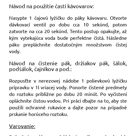
Návod na použitie častí kávovarov:
Nasypte 1 čajovú lyžičku do páky kávovaru. Otvorte
dávkovací ventil po dobu cca 10 sekúnd, potom
zatvorte na cca 20 sekúnd. Tento postup opakujte, až
kým vytekajúca voda bude perfektne čistá. Následne
páku prepláchnite dostatočným množstvom čistej
vody.
Návod na čistenie pák, držiakov pák, šálok,
podšálok, čajníkov a pod.:
Rozpusťte v nerezovej nádobe 1 polievkovú lyžičku
prípravku v 1l vriacej vody. Ponorte čistené predmety
do roztoku približne po dobu 20 minút. Po vyčistení
opláchnite čistou vodou. Pri práci dbajte na to, aby ste
použili ochranné rukavice a dajte pozor na prípadné
prskanie horúceho roztoku.
Varovanie: