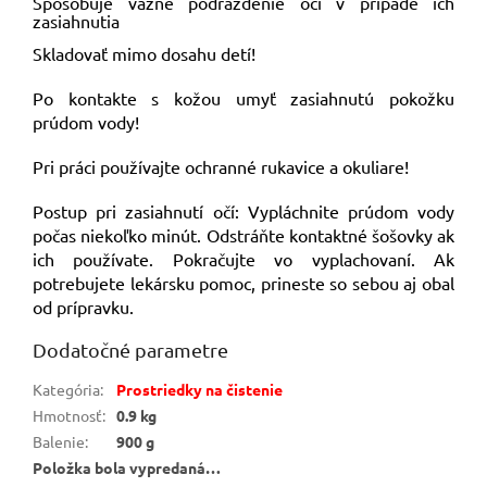
Spôsobuje vážne podráždenie očí v prípade ich
zasiahnutia
Skladovať mimo dosahu detí!
Po kontakte s kožou umyť zasiahnutú pokožku
prúdom vody!
Pri práci používajte ochranné rukavice a okuliare!
Postup pri zasiahnutí očí: Vypláchnite prúdom vody
počas niekoľko minút. Odstráňte kontaktné šošovky ak
ich používate. Pokračujte vo vyplachovaní. Ak
potrebujete lekársku pomoc, prineste so sebou aj obal
od prípravku.
Dodatočné parametre
Kategória
:
Prostriedky na čistenie
Hmotnosť
:
0.9 kg
Balenie
:
900 g
Položka bola vypredaná…