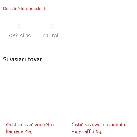
Detailné informácie
OPÝTAŤ SA
ZDIEĽAŤ
Súvisiaci tovar
Odstraňovač vodného
Čistič kávových usadenín
kameňa 25g
Puly caff 3,5g