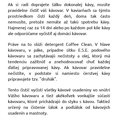
Ak si radi doprajete šálku dokonalej kávy, musíte
pravidelne čistiť váš kávovar. V kaviarňach sa týmto
prostriedkom čistí každý deň, doma tak často
nemusíte, pretože nemáte až takú spotrebu kávy.
Najmenej raz za 14 dní alebo po každom pol kile kávy
ale odporúčame vyčistiť aj domáci kávovar.
Práve na to slúži detergent Coffee Clean. V hlave
kávovaru, v páke, prípadne sitku E.S.E. podového
kávovaru sa zachytávajú nečistoty a olej, ktorý má
tendenciu zažltnúť a znehodnocovať chuť každej
ďalšej pripravovanej kávy. Ak kávovar pravidelne
nečistíte, v podstate si namiesto čerstvej kávy
pripravujete tzv. "druhák".
Tento čistič vyčistí všetky kávové usadeniny vo vnútri
Vášho kávovaru a tiež akékoľvek vonkajšie súčasti
kávovaru, ktoré prichádzajú do styku s kávou. Taktiež
určený na čistenie šálok a podšálok od kávových
usadenín a mastnoty.