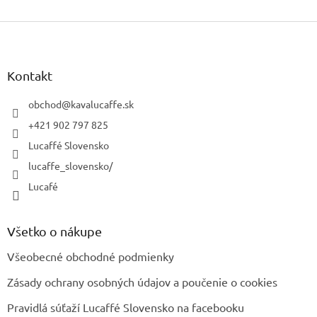
Z
á
p
ä
Kontakt
t
i
obchod
@
kavalucaffe.sk
e
+421 902 797 825
Lucaffé Slovensko
lucaffe_slovensko/
Lucafé
Všetko o nákupe
Všeobecné obchodné podmienky
Zásady ochrany osobných údajov a poučenie o cookies
Pravidlá súťaží Lucaffé Slovensko na facebooku