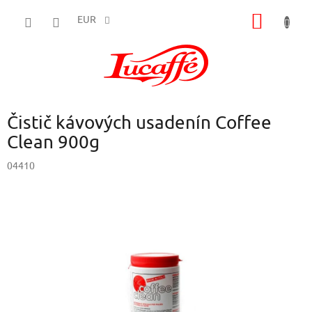
Prejsť
NÁKU
na
EUR
obsah
KOŠÍK
Čistič kávových usadenín Coffee
Clean 900g
04410