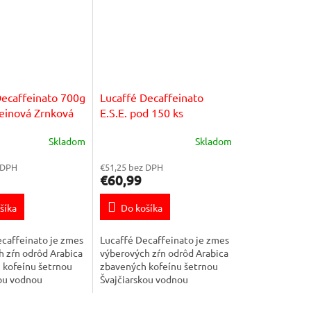
Decaffeinato 700g
Lucaffé Decaffeinato
einová Zrnková
E.S.E. pod 150 ks
Skladom
Skladom
 DPH
€51,25 bez DPH
€60,99
šíka
Do košíka
caffeinato je zmes
Lucaffé Decaffeinato je zmes
 zŕn odrôd Arabica
výberových zŕn odrôd Arabica
 kofeínu šetrnou
zbavených kofeínu šetrnou
kou vodnou
Švajčiarskou vodnou
Aj napriek nízkemu
metódou. Aj napriek nízkemu
eínu (max. 0,1%) si
obsahu kofeínu (max. 0,1%) si