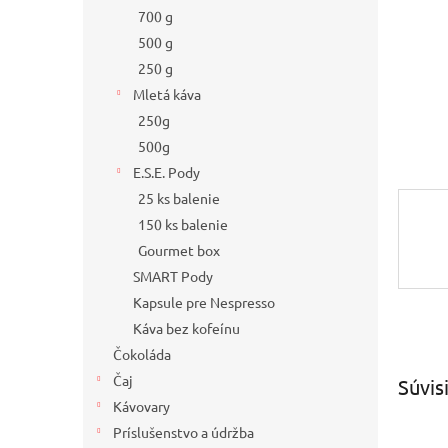
700 g
500 g
250 g
Mletá káva
250g
500g
E.S.E. Pody
25 ks balenie
150 ks balenie
Gourmet box
SMART Pody
Kapsule pre Nespresso
Káva bez kofeínu
Čokoláda
Čaj
Súvis
Kávovary
Príslušenstvo a údržba