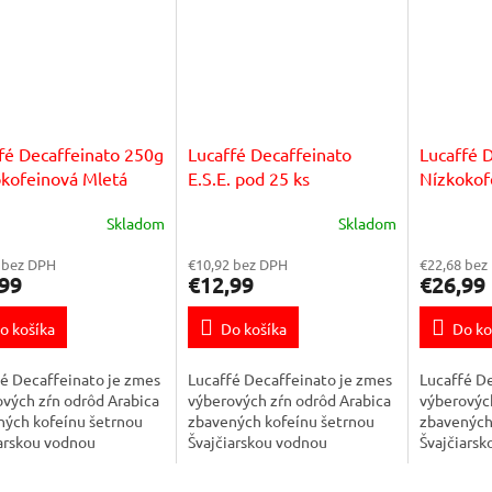
fé Decaffeinato 250g
Lucaffé Decaffeinato
Lucaffé 
kofeinová Mletá
E.S.E. pod 25 ks
Nízkokof
káva
Skladom
Skladom
 bez DPH
€10,92 bez DPH
€22,68 bez
99
€12,99
€26,99
o košíka
Do košíka
Do ko
é Decaffeinato je zmes
Lucaffé Decaffeinato je zmes
Lucaffé De
vých zŕn odrôd Arabica
výberových zŕn odrôd Arabica
výberových
ných kofeínu šetrnou
zbavených kofeínu šetrnou
zbavených
iarskou vodnou
Švajčiarskou vodnou
Švajčiars
ou. Aj napriek nízkemu
metódou. Aj napriek nízkemu
metódou. 
 kofeínu (max. 0,1%) si
obsahu kofeínu (max. 0,1%) si
obsahu kof