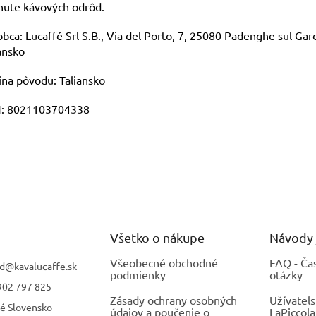
hute kávových odrôd.
bca: Lucaffé Srl S.B., Via del Porto, 7, 25080 Padenghe sul Gard
ansko
ina pôvodu: Taliansko
: 8021103704338
Všetko o nákupe
Návody 
Všeobecné obchodné
FAQ - Ča
d
@
kavalucaffe.sk
podmienky
otázky
902 797 825
Zásady ochrany osobných
Užívatel
fé Slovensko
údajov a poučenie o
LaPiccola