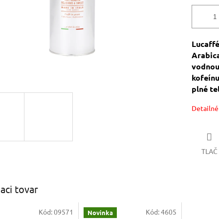
Lucaff
Arabic
vodno
kofeín
plné te
Detailné
TLAČ
iaci tovar
Kód:
09571
Kód:
4605
Novinka