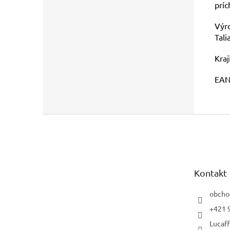
príc
Výro
Tali
Kraj
EAN
Z
á
p
ä
t
Kontakt
i
e
obcho
+421 
Lucaf