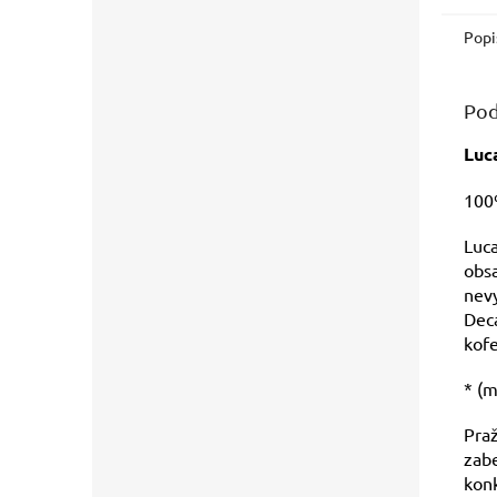
zachov
Popi
Pod
Luc
100
Luca
obsa
nevy
Deca
kofe
* (
Praž
zabe
konk