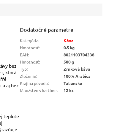
..
zachováva...
Dodatočné parametre
Kategória
:
Káva
Hmotnosť
:
0.5 kg
EAN
:
8021103704338
Hmotnosť
:
500 g
kávy bez
Typ
:
Zrnková káva
r, ktorá
Zloženie
:
100% Arabica
ffé
Krajina pôvodu
:
Taliansko
 a aj bez
Množstvo v kartóne
:
12 ks
j teplote
ej
výrazňuje