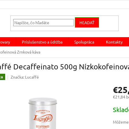
HĽADAŤ
ovary
Príslušenstvo a údržba
Spolupráca
Kontakty
ofeinová Zrnková káva
affé Decaffeinato 500g Nízkokofeinov
Značka:
Lucaffé
ka
€25
€21,84 
Jednotk
Skla
cena:
Môžeme d