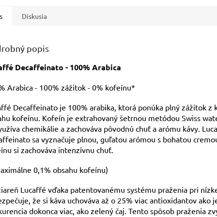
áva...
zachováva...
zachováva.
s
Diskusia
robný popis
affé Decaffeinato - 100% Arabica
% Arabica - 100% zážitok - 0% kofeínu*
ffé Decaffeinato je 100% arabika, ktorá ponúka plný zážitok z 
hu kofeínu. Kofeín je extrahovaný šetrnou metódou Swiss wate
užíva chemikálie a zachováva pôvodnú chuť a arómu kávy. Luca
ffeinato sa vyznačuje plnou, guľatou arómou s bohatou cremou
ínu si zachováva intenzívnu chuť.
maximálne 0,1% obsahu kofeínu)
iareň Lucaffé vďaka patentovanému systému praženia pri nízke
zpečuje, že si káva uchováva až o 25% viac antioxidantov ako j
urencia dokonca viac, ako zelený čaj. Tento spôsob praženia z