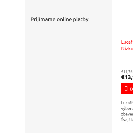
Prijímame online platby
Lucaf
Nízko
káva
€11,76
€13,
D
Lucaff
výbero
zbave
Švajč
metód
obsahu