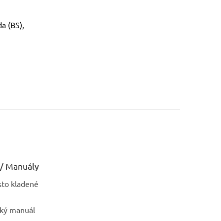
a (BS),
/ Manuály
sto kladené
ský manuál