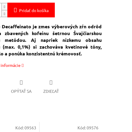
Pridať do košíka
é Decaffeinato je zmes výberových zŕn odrôd
a zbavených kofeínu šetrnou Švajčiarskou
u metódou. Aj napriek nízkemu obsahu
u (max. 0,1%) si zachováva kvetinové tóny,
lo a ponúka konzistentnú krémovosť.
 informácie
OPÝTAŤ SA
ZDIEĽAŤ
Kód:
09563
Kód:
09576