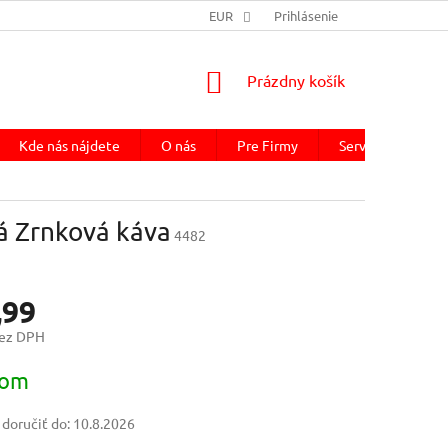
EUR
Prihlásenie
NÁKUPNÝ
Prázdny košík
KOŠÍK
Kde nás nájdete
O nás
Pre Firmy
Servis kávovaru
á Zrnková káva
4482
,99
bez DPH
ová
dom
oručiť do:
10.8.2026