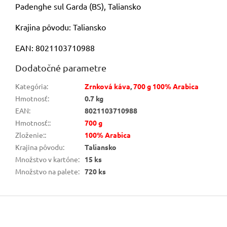
Padenghe sul Garda (BS), Taliansko
Krajina pôvodu: Taliansko
EAN: 8021103710988
Dodatočné parametre
Kategória
:
Zrnková káva
,
700 g 100% Arabica
Hmotnosť
:
0.7 kg
EAN
:
8021103710988
Hmotnosť:
:
700 g
Zloženie:
:
100% Arabica
Krajina pôvodu
:
Taliansko
Množstvo v kartóne
:
15 ks
Množstvo na palete
:
720 ks
Z
á
p