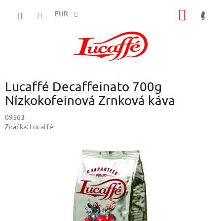
Prejsť
NÁKU
na
EUR
obsah
KOŠÍK
Lucaffé Decaffeinato 700g
Nízkokofeinová Zrnková káva
09563
Značka:
Lucaffé