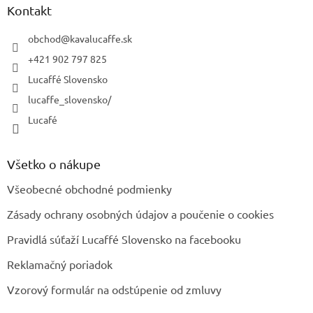
ä
Kontakt
t
i
obchod
@
kavalucaffe.sk
e
+421 902 797 825
Lucaffé Slovensko
lucaffe_slovensko/
Lucafé
Všetko o nákupe
Všeobecné obchodné podmienky
Zásady ochrany osobných údajov a poučenie o cookies
Pravidlá súťaží Lucaffé Slovensko na facebooku
Reklamačný poriadok
Vzorový formulár na odstúpenie od zmluvy