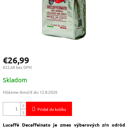
€26,99
€22,68 bez DPH
Jednotková
Skladom
cena:
Môžeme doručiť do:
12.8.2026
Pridať do košíka
Lucaffé Decaffeinato je zmes výberových zŕn odrôd