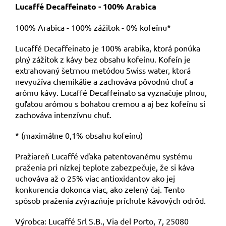
Lucaffé Decaffeinato - 100% Arabica
100% Arabica - 100% zážitok - 0% kofeínu*
Lucaffé Decaffeinato je 100% arabika, ktorá ponúka
plný zážitok z kávy bez obsahu kofeínu. Kofeín je
extrahovaný šetrnou metódou Swiss water, ktorá
nevyužíva chemikálie a zachováva pôvodnú chuť a
arómu kávy. Lucaffé Decaffeinato sa vyznačuje plnou,
guľatou arómou s bohatou cremou a aj bez kofeínu si
zachováva intenzívnu chuť.
* (maximálne 0,1% obsahu kofeínu)
Pražiareň Lucaffé vďaka patentovanému systému
praženia pri nízkej teplote zabezpečuje, že si káva
uchováva až o 25% viac antioxidantov ako jej
konkurencia dokonca viac, ako zelený čaj. Tento
spôsob praženia zvýrazňuje príchute kávových odrôd.
Výrobca: Lucaffé Srl S.B., Via del Porto, 7, 25080